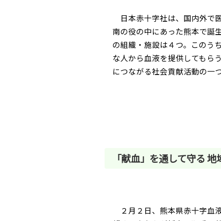
日本赤十字社は、国内外で医
南の役の中にあった熊本で誕
の組織・施設は４つ。このう
な人から血液を提供してもら
につながる社会貢献活動の一
「献血」を通して守る 地
２月２日、熊本県赤十字血液