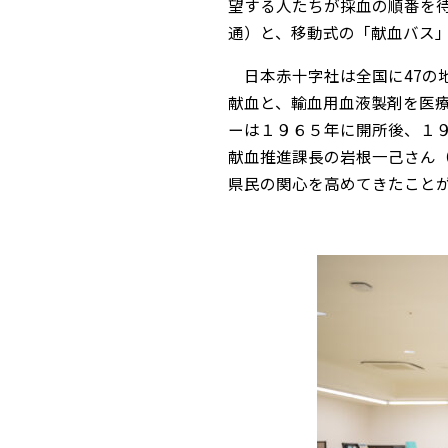
望する人たちが採血の順番を
通）と、移動式の「献血バス
日本赤十字社は全国に47の
献血と、輸血用血液製剤を医
ーは１９６５年に開所後、１
献血推進課長の岩根一己さん（
県民の関心を高めてきたこと