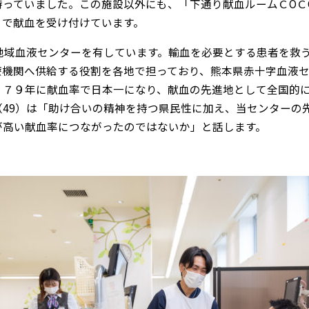
待っていました。この施設以外にも、「下通り献血ルームＣОＣ
」で献血を受け付けています。
地域血液センターを有しています。輸血を必要とする患者を救
療機関へ供給する役割を各地で担っており、熊本県赤十字血液
９７９年に献血率で日本一になり、献血の先進地として全国的
49）は「助け合いの精神を持つ県民性に加え、当センターの
が高い献血率につながったのではないか」と話します。