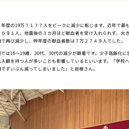
年度の19万７１７７人をピークに減少に転じます。近年で最
２０９１人。地震後の３カ月ほど献血者を受け入れられず、大
禍で再び減少し、昨年度の献血者数は７万２７４９人でした。
は16〜19歳、20代、30代の減少が顕著です。少子高齢化
先入観を持つ人が多いことも影響しているといいます。「学校
禍でずいぶん減ってしまいました」と岩根さん。