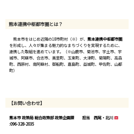
熊本連携中枢都市圏とは？
熊本市をはじめ近隣の18市町村（※）が、
熊本連携中枢都市圏
を形成し、人々が集まる魅力的なまちづくりを実現するために、
連携した取組を進めています。（※山鹿市、菊池市、宇土市、宇
城市、阿蘇市、合志市、美里町、玉東町、大津町、菊陽町、高森
町、西原村、南阿蘇村、御船町、嘉島町、益城町、甲佐町、山都
町）
【お問い合わせ】
熊本市 政策局 総合政策部 政策企画課
担当 西尾・北川
:096-328-2035