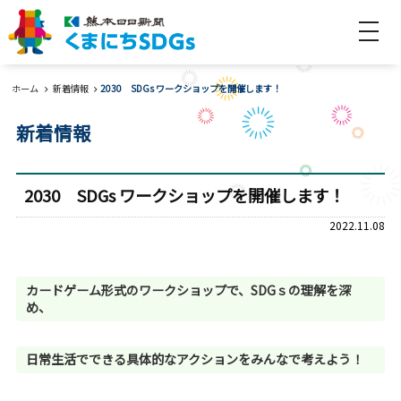
検索
ホーム
ホーム
新着情報
2030 SDGs ワークショップを開催します！
新着情報
新着情報
SDGsとは
2030 SDGs ワークショップを開催します！
SDGsって何？
SDGsを学ぼう！
2022.11.08
Web教室
「ぷれすけ」のくらしにSDGs
カードゲーム形式のワークショップで、SDGｓの理解を深
め、
みんなの取り組み
私たちのSDGs宣言
みんなで支えあおう！
日常生活でできる具体的なアクションをみんなで考えよう！