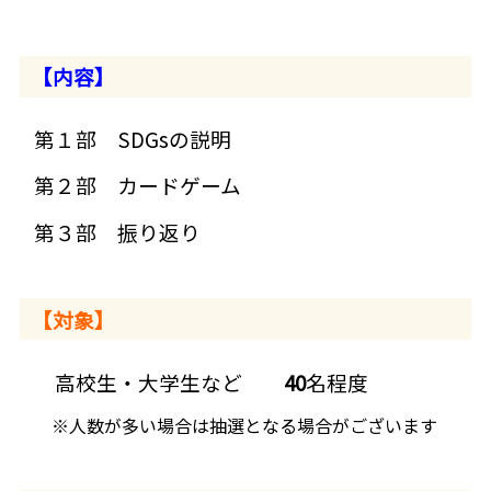
熊日SDGs宣言
SDGsに関する連携協定
【内容】
くまもとSDGsアワード
第１部 SDGsの説明
掲載記事アーカイブ
第２部 カードゲーム
企業の取り組み
第３部 振り返り
関連リンク・お問い合わせ
【対象】
プライバシー・ポリシー
高校生・大学生など
40
名程度
※人数が多い場合は抽選となる場合がございます