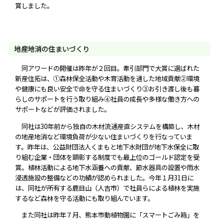
賞しました。
地産地消の住まいづくり
同アワードの開催は昨年が２回目。牽引部門で大賞に選ばれた
新産住拓は、①森林保全活動や木育活動を通した地域貢献②環境
や健康にも良い安全で命を守る住まいづくり③お引き渡し後も暮
らしのサポートを行う取り組み④社員の成長や多様な働き方への
サポートなどが評価されました。
同社は30年前から独自の木材流通産直システムを構築し、木材
の地産地消など環境負荷が少ない住まいづくりを行なっていま
す。昨年は、公益財団法人くまもと地下水財団が地下水保全に取
り組む企業・団体を顕彰する制度でも最上位のゴールド認定を受
賞。植林活動による地下水涵養への貢献、節水器具の設置や雨水
浸透施設の整備などの功績が認められました。今年１月31日に
は、同社が所有する鹿目山（人吉市）で社員らによる植林を実施
するなど森林を守る活動にも取り組んでいます。
また同社は昨年７月、熊本市動植物園に「スマートごみ箱」を