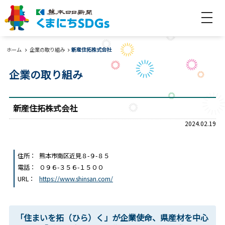
検索
ホーム
ホーム
企業の取り組み
新産住拓株式会社
新着情報
企業の取り組み
SDGsとは
新産住拓株式会社
SDGsって何？
SDGsを学ぼう！
2024.02.19
Web教室
「ぷれすけ」のくらしにSDGs
住所
熊本市南区近見８-９-８５
電話
０９６-３５６-１５００
URL
https://www.shinsan.com/
みんなの取り組み
私たちのSDGs宣言
みんなで支えあおう！
「住まいを拓（ひら）く」が企業使命、県産材を中心